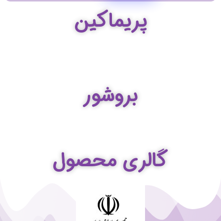
پریماکین
بروشور
گالری محصول