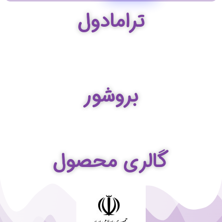
ترامادول
بروشور
گالری محصول