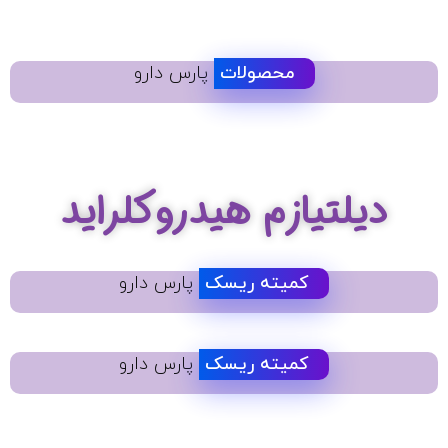
محصولات
پارس دارو
دیلتیازم هیدروکلراید
کمیته ریسک
پارس دارو
کمیته ریسک
پارس دارو