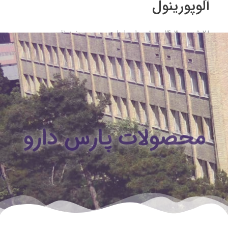
آلوپورینول
28 شهریور 1403
توسط
روابط عمومی
ضد نقرس
محصولات پارس دارو