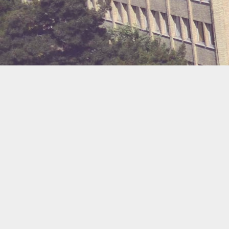
دسته‌ها
آخرین مناقصات
اخبار جدید
اخبار دارو و سلامت
اعصاب
اعضای پارس دارو
اورولوژی
ضد حساسیت
ضد درد – ضد التهاب
ضد دیابت
ضد عفونت
ضد نقرس
طراحی
عفونی
فرآورده های موضعی
قلبی و عروقی
کسب‌و‌کار
گزارش تصویری