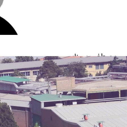
مصطفی میرزایی
5 آبان 1404
توسط
روابط عمومی
اعضای پارس دارو
مدیران