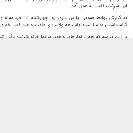
این شرکت، تقدیر به عمل آمد.
به گزارش روابط عمومی پار
گرامیداشتی به مناسبت ایام دهه ولایت و امامت و عید غدیر خم برگ
در این مراسم که بعد از نماز ظهر و عصر در نمازخانه شرکت برگزار ش
در سخنانی کوتاه فلسفه و چرایی اهمیت این عید بزرگ را تشریح کر
مداحان اهل بیت، به مدیح سرایی در ثنای حضرت امیر المومنین عل
مقام بازنشستگی نائل آمده اند، با اهدای لوح یادبود و هدایای نق
پارس دارو دارند نیز مورد تقدیر قرار گرفتند.
قرعه کشی مسابقه از عید قربان تا عید غدیر نیز در این مراسم انجا
شدند.