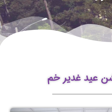
شن عید غدیر خم