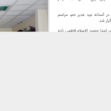
س دارو، روز چهارشنبه 13 خردادماه و در آستانه عید غدیر خم، مراسم
زار شد.
د، ابتدا حجت الاسلام فاطمی زاده
د. در ادامه آقای احمد صبار از
ی (ع) و عید ولایت پرداخت.
در ادامه این مراسم، با حضور معاونین و تعدادی از مدیران شرکت، از همکارانی که در سال 1404 به
دی و غیر نقدی تقدیر صورت گرفت.
همچنین بنا به یک رسم نیکو در شرکت پارس دارو، همکارانی که 20 سال سابقه خدمت در شرکت
م شد و برندگان این مسابقه معرفی