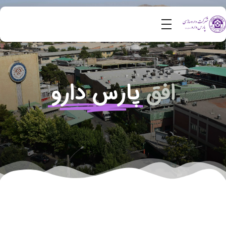
افق
پارس دارو